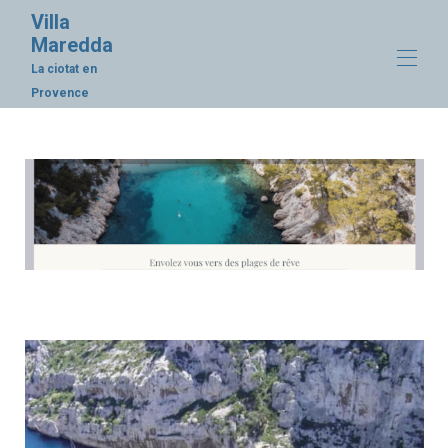
Villa
Maredda
La ciotat en
Provence
Home
All properties
▾
Activities
Our coastline
Custom Page Name
La Ciotat and its history
Access
Contact us