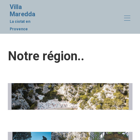
Villa
Maredda
La ciotat en
Provence
Inicio
Notre région..
Propiedades
▾
Actividades
Nuestra costa
Nombre de página personalizado
La Ciotat y su historia
Acceso
Contáctenos