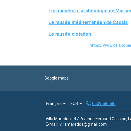
Les musées d’archéologie de Marsei
Le musée méditerranéen de Cassis
Le musée ciotaden
https://www.calanques-
Google maps
Français
EUR
0609686580
Villa Maredda - 47, Avenue Fernand Gassion, L
E-mail
:
villamaredda@gmail.com