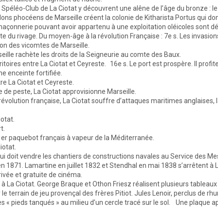
péléo-Club de La Ciotat y découvrent une alêne de l’âge du bronze : le p
s colons phocéens de Marseille créent la colonie de Kitharista Portus qui 
de maçonnerie pouvant avoir appartenu à une exploitation oléicoles sont 
ite du rivage. Du moyen-âge à la révolution Française : 7e s. Les invasion
on des vicomtes de Marseille.
eille rachète les droits de la Seigneurie au comte des Baux.
ritoires entre La Ciotat et Ceyreste. 16e s. Le port est prospère. Il prof
e enceinte fortifiée.
tre La Ciotat et Ceyreste.
e de peste, La Ciotat approvisionne Marseille.
évolution française, La Ciotat souffre d’attaques maritimes anglaises, l
iotat.
t.
 1er paquebot français à vapeur de la Méditerranée.
iotat.
qui doit vendre les chantiers de constructions navales au Service des M
en 1871. Lamartine en juillet 1832 et Stendhal en mai 1838 s’arrêtent 
ivée et gratuite de cinéma.
La Ciotat. George Braque et Othon Friesz réalisent plusieurs tableaux d
e terrain de jeu provençal des frères Pitiot. Jules Lenoir, perclus de rh
les « pieds tanqués » au milieu d’un cercle tracé sur le sol. Une plaque a