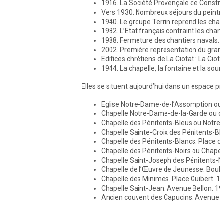
1916. La Société Provençale de Constru
Vers 1930. Nombreux séjours du pein
1940. Le groupe Terrin reprend les cha
1982. L’Etat français contraint les ch
1988. Fermeture des chantiers navals.
2002. Première représentation du grand
Edifices chrétiens de La Ciotat : La Ci
1944. La chapelle, la fontaine et la so
Elles se situent aujourd’hui dans un espace p
Eglise Notre-Dame-de-l’Assomption o
Chapelle Notre-Dame-de-la-Garde ou 
Chapelle des Pénitents-Bleus ou Not
Chapelle Sainte-Croix des Pénitents-B
Chapelle des Pénitents-Blancs. Place 
Chapelle des Pénitents-Noirs ou Chape
Chapelle Saint-Joseph des Pénitents-N
Chapelle de l’Œuvre de Jeunesse. Boul
Chapelle des Minimes. Place Guibert. 
Chapelle Saint-Jean. Avenue Bellon. 1
Ancien couvent des Capucins. Avenue F