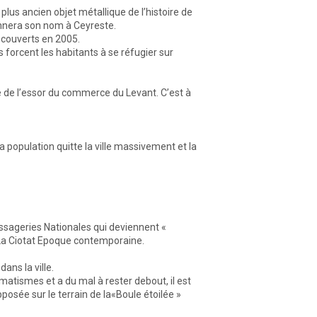
lus ancien objet métallique de l’histoire de
donnera son nom à Ceyreste.
découverts en 2005.
s forcent les habitants à se réfugier sur
ite de l’essor du commerce du Levant. C’est à
a population quitte la ville massivement et la
essageries Nationales qui deviennent «
à La Ciotat Epoque contemporaine.
ans la ville.
umatismes et a du mal à rester debout, il est
pposée sur le terrain de la«Boule étoilée »