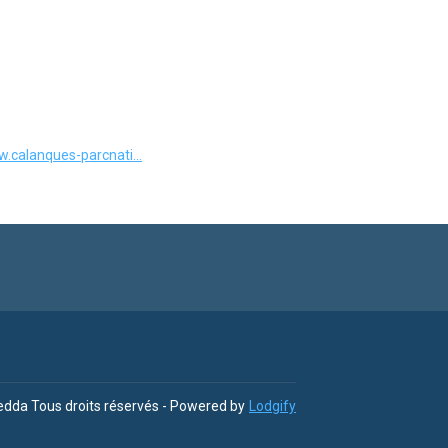
w.calanques-parcnati...
redda
Tous droits réservés
- Powered by
Lodgify