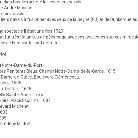
ction Navale rachète les chantiers navals.
tre André Masson.
ntiers navals.
antiers navals à fusionner avec ceux de la Seyne (83) et de Dunkerque au
 spectacle Il était une fois 1720
otat fut très tôt un lieu de pèlerinage avec ses anciennes sources miracu
urce de Fontsainte sont détruites.
rivé.
u Notre-Dame-du-Port.
des Pénitents Bleus. Chemin Notre-Dame-de-la-Garde. 1615.
re Dame-de-Gtâce. Boulevard Clémenceau.
lancs. 1606.
du Théâtre. 1618.
lle Sainte-Anne. 17e s.
oirs. Place Esquiros. 1687.
evard Michelet.
1633.
935.
rédéric Mistral.