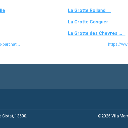
lle
La Grotte Rolland
La Grotte Cosquer
La Grotte des Chevres ...
parcnati...
https://ww
a Ciotat, 13600
.
©
2026
Villa Ma