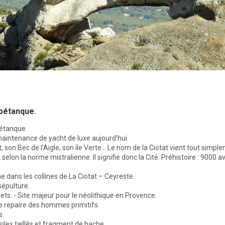
pétanque.
pétanque.
 maintenance de yacht de luxe aujourd’hui.
 son Bec de l’Aigle, son île Verte... Le nom de la Ciotat vient tout simple
 selon la norme mistralienne. Il signifie donc la Cité. Préhistoire : 9000 a
 dans les collines de La Ciotat – Ceyreste.
 sépulture.
ets. - Site majeur pour le néolithique en Provence.
e repaire des hommes primitifs.
s.
silex taillés et fragment de hache.