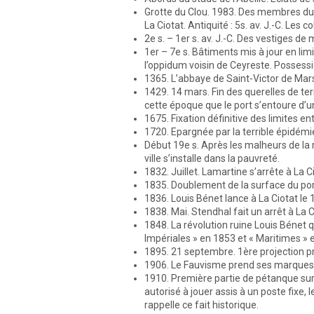
Grotte du Clou. 1983. Des membres du S
La Ciotat. Antiquité : 5s. av. J.-C. Le
2e s. – 1er s. av. J.-C. Des vestiges 
1er – 7e s. Bâtiments mis à jour en lim
l’oppidum voisin de Ceyreste. Possessi
1365. L’abbaye de Saint-Victor de Mars
1429. 14 mars. Fin des querelles de ter
cette époque que le port s’entoure d’un
1675. Fixation définitive des limites en
1720. Epargnée par la terrible épidémi
Début 19e s. Après les malheurs de la r
ville s’installe dans la pauvreté.
1832. Juillet. Lamartine s’arrête à La C
1835. Doublement de la surface du por
1836. Louis Bénet lance à La Ciotat le
1838. Mai. Stendhal fait un arrêt à La C
1848. La révolution ruine Louis Bénet 
Impériales » en 1853 et « Maritimes » 
1895. 21 septembre. 1ère projection pr
1906. Le Fauvisme prend ses marques à 
1910. Première partie de pétanque sur l
autorisé à jouer assis à un poste fixe, 
rappelle ce fait historique.